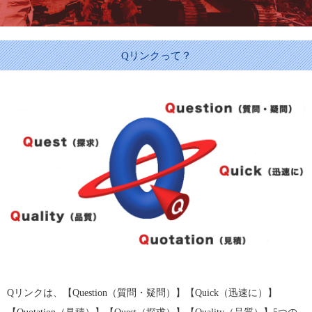
Qリンクって？
Qリンクは、【Question（質問・疑問）】【Quick（迅速に）】