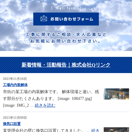
新着情報・活動報告｜株式会社Qリンク
2021年11月16日
工場内内装解体
市街の某工場の内装解体です。 解体現場と違い、残
す部分がたくさんあります。 [image: 108477.jpg]
[image: IMG_2 ...
続きを読む
2021年11月09日
換気口設置
某管理会社の壁に換気口設置してきました。 ...
続き