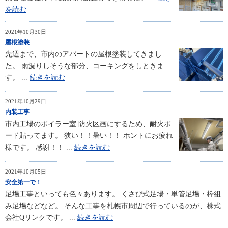
を読む
2021年10月30日
屋根塗装
先週まで、市内のアパートの屋根塗装してきまし
た。 雨漏りしそうな部分、コーキングをしときま
す。 ...
続きを読む
2021年10月29日
内装工事
市内工場のボイラー室 防火区画にするため、耐火ボ
ード貼ってます。 狭い！！暑い！！ ホントにお疲れ
様です。 感謝！！ ...
続きを読む
2021年10月05日
安全第一で！
足場工事といっても色々あります。 くさび式足場・単管足場・枠組
み足場などなど。 そんな工事を札幌市周辺で行っているのが、株式
会社Qリンクです。 ...
続きを読む